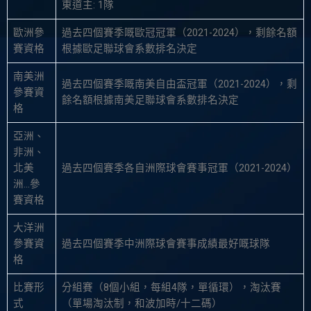
東道主: 1隊
歐洲參
過去四個賽季嘅歐冠冠軍（2021-2024），剩餘名額
賽資格
根據歐足聯球會系數排名決定
南美洲
過去四個賽季嘅南美自由盃冠軍（2021-2024），剩
參賽資
餘名額根據南美足聯球會系數排名決定
格
亞洲、
非洲、
北美
過去四個賽季各自洲際球會賽事冠軍（2021-2024）
洲…參
賽資格
大洋洲
參賽資
過去四個賽季中洲際球會賽事成績最好嘅球隊
格
比賽形
分組賽（8個小組，每組4隊，單循環），淘汰賽
式
（單場淘汰制，和波加時/十二碼）