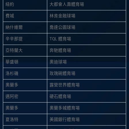
紐約
大都會人壽體育場
費城
林肯金融球場
納什維爾
喬達公園球場
辛辛那提
TQL 體育場
亞特蘭大
奔馳體育場
華盛頓
奧迪球場
洛杉磯
玫瑰碗體育場
奧蘭多
露營世界體育場
邁阿密
硬石體育場
奧蘭多
奧蘭多城體育場
夏洛特
美國銀行體育場