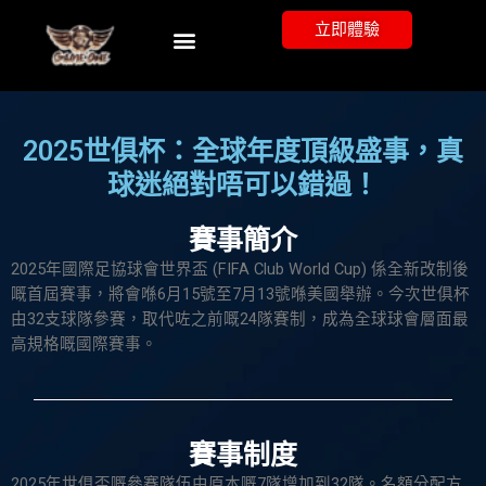
立即體驗
關於Gameone娛樂城
2025世俱杯：全球年度頂級盛事，真
球迷絕對唔可以錯過！
賽事簡介
2025年國際足協球會世界盃 (FIFA Club World Cup) 係全新改制後
嘅首屆賽事，將會喺6月15號至7月13號喺美國舉辦。今次世俱杯
由32支球隊參賽，取代咗之前嘅24隊賽制，成為全球球會層面最
高規格嘅國際賽事。
賽事制度
2025年世俱盃嘅參賽隊伍由原本嘅7隊增加到32隊。名額分配方