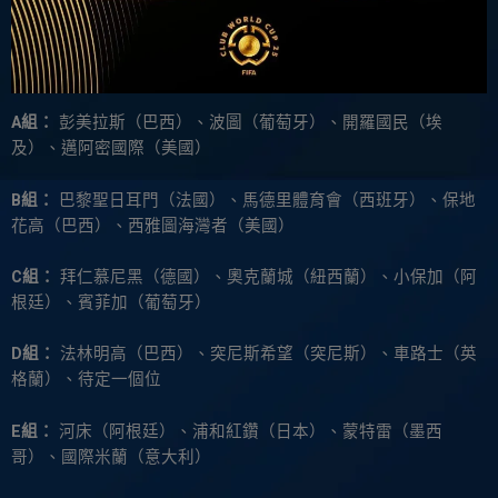
A組：
彭美拉斯（巴西）、波圖（葡萄牙）、開羅國民（埃
及）、邁阿密國際（美國）
B組：
巴黎聖日耳門（法國）、馬德里體育會（西班牙）、保地
花高（巴西）、西雅圖海灣者（美國）
C組：
拜仁慕尼黑（德國）、奧克蘭城（紐西蘭）、小保加（阿
根廷）、賓菲加（葡萄牙）
D組：
法林明高（巴西）、突尼斯希望（突尼斯）、車路士（英
格蘭）、待定一個位
E組：
河床（阿根廷）、浦和紅鑽（日本）、蒙特雷（墨西
哥）、國際米蘭（意大利）