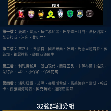
第一檔：
曼城、皇馬、拜仁慕尼黑、巴黎聖日耳門、法林明高、
彭美拉斯、河床、費明尼辛
第二檔：
車路士、多蒙特、國際米蘭、波圖、馬德里體育會、賓
菲加、祖雲達斯、薩爾斯堡紅牛
第三檔：
利雅得新月、蔚山現代、開羅國民、卡薩布蘭卡維達、
蒙特雷、里昂、小保加、保地花高
第四檔：
浦和紅鑽、艾恩、突尼斯希望、馬美路迪辛當斯、帕丘
卡、西雅圖海灣者、奧克蘭城、邁阿密國際
32強詳細分組