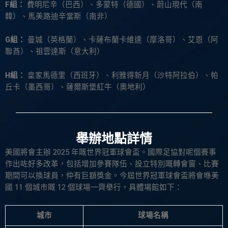
F組：
費明尼辛（巴西）、多蒙特（德國）、蔚山現代（南
韓）、馬美路迪辛當斯（南非）
G組：
曼城（英格蘭）、卡薩布蘭卡維達（摩洛哥）、艾恩（阿
聯酋）、祖雲達斯（意大利）
H組：
皇家馬德里（西班牙）、利雅得新月（沙特阿拉伯）、帕
丘卡（墨西哥）、薩爾斯堡紅牛（奧地利）
舉辦地點詳情
美國將會主辦 2025 年嘅世界冠軍球會盃。國際足協對呢個賽事
作出咗好多改革，包括增加參賽隊伍、設立特別嘅轉會窗、比賽
期間可以換球員，仲有巨額獎金。今屆世界冠軍球會盃將會喺美
國 11 個城市嘅 12 個球場一齊舉行，具體場館如下：
城市
球場名稱