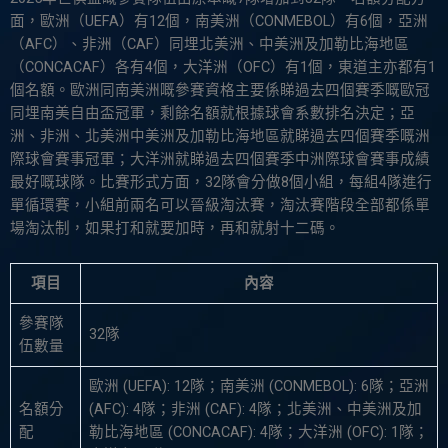
面，歐洲（UEFA）有12個，南美洲（CONMEBOL）有6個，亞洲
（AFC）、非洲（CAF）同埋北美洲、中美洲及加勒比海地區
（CONCACAF）各有4個，大洋洲（OFC）有1個，東道主亦都有1
個名額。歐洲同南美洲嘅參賽資格主要係睇過去四個賽季嘅歐冠
同埋南美自由盃冠軍，剩餘名額就根據球會系數排名決定；亞
洲、非洲、北美洲中美洲及加勒比海地區就睇過去四個賽季嘅洲
際球會賽事冠軍；大洋洲就睇過去四個賽季中洲際球會賽事成績
最好嘅球隊。比賽形式方面，32隊會分做8個小組，每組4隊進行
單循環賽，小組前兩名可以晉級淘汰賽，淘汰賽階段全部都係單
場淘汰制，如果打和就要加時，再和就射十二碼。
項目
內容
參賽隊
32隊
伍數量
歐洲 (UEFA): 12隊；南美洲 (CONMEBOL): 6隊；亞洲
名額分
(AFC): 4隊；非洲 (CAF): 4隊；北美洲、中美洲及加
配
勒比海地區 (CONCACAF): 4隊；大洋洲 (OFC): 1隊；